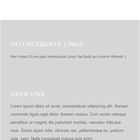
INTERESSANTE LINKS
Hier findest Du ein paar interessante Links! Viel Spaß auf unserer Website :)
ÜBER UNS
Lorem ipsum dolor sit amet, consectetuer adipiscing elit. Aenean
commodo ligula eget dolor. Aenean massa. Cum sociis natoque
penatibus et magnis dis parturient montes, nascetur ridiculus
mus. Donec quam felis, ultricies nec, pellentesque eu, pretium
quis, sem. Nulla consequat massa quis enim.