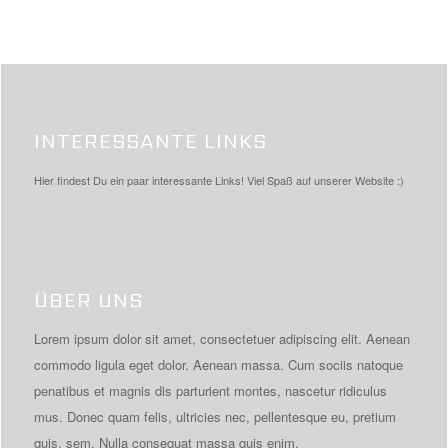
INTERESSANTE LINKS
Hier findest Du ein paar interessante Links! Viel Spaß auf unserer Website :)
ÜBER UNS
Lorem ipsum dolor sit amet, consectetuer adipiscing elit. Aenean
commodo ligula eget dolor. Aenean massa. Cum sociis natoque
penatibus et magnis dis parturient montes, nascetur ridiculus
mus. Donec quam felis, ultricies nec, pellentesque eu, pretium
quis, sem. Nulla consequat massa quis enim.