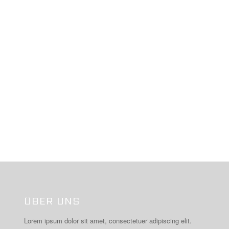
ÜBER UNS
Lorem ipsum dolor sit amet, consectetuer adipiscing elit.