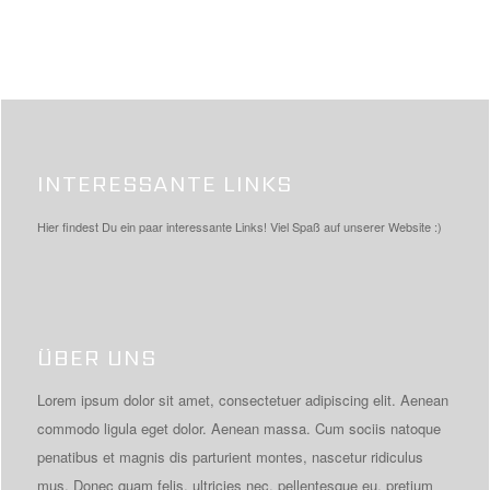
INTERESSANTE LINKS
Hier findest Du ein paar interessante Links! Viel Spaß auf unserer Website :)
ÜBER UNS
Lorem ipsum dolor sit amet, consectetuer adipiscing elit. Aenean
commodo ligula eget dolor. Aenean massa. Cum sociis natoque
penatibus et magnis dis parturient montes, nascetur ridiculus
mus. Donec quam felis, ultricies nec, pellentesque eu, pretium