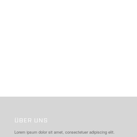
ÜBER UNS
Lorem ipsum dolor sit amet, consectetuer adipiscing elit.