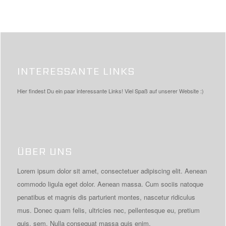
INTERESSANTE LINKS
Hier findest Du ein paar interessante Links! Viel Spaß auf unserer Website :)
ÜBER UNS
Lorem ipsum dolor sit amet, consectetuer adipiscing elit. Aenean
commodo ligula eget dolor. Aenean massa. Cum sociis natoque
penatibus et magnis dis parturient montes, nascetur ridiculus
mus. Donec quam felis, ultricies nec, pellentesque eu, pretium
quis, sem. Nulla consequat massa quis enim.