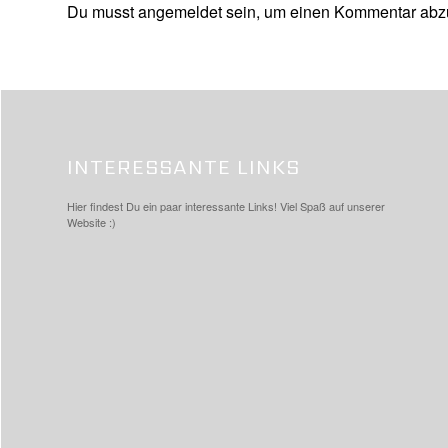
Du musst
angemeldet
sein, um einen Kommentar abz
INTERESSANTE LINKS
Hier findest Du ein paar interessante Links! Viel Spaß auf unserer
Website :)