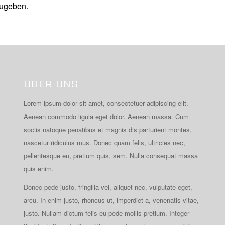
ugeben.
ÜBER UNS
Lorem ipsum dolor sit amet, consectetuer adipiscing elit.
Aenean commodo ligula eget dolor. Aenean massa. Cum
sociis natoque penatibus et magnis dis parturient montes,
nascetur ridiculus mus. Donec quam felis, ultricies nec,
pellentesque eu, pretium quis, sem. Nulla consequat massa
quis enim.
Donec pede justo, fringilla vel, aliquet nec, vulputate eget,
arcu. In enim justo, rhoncus ut, imperdiet a, venenatis vitae,
justo. Nullam dictum felis eu pede mollis pretium. Integer