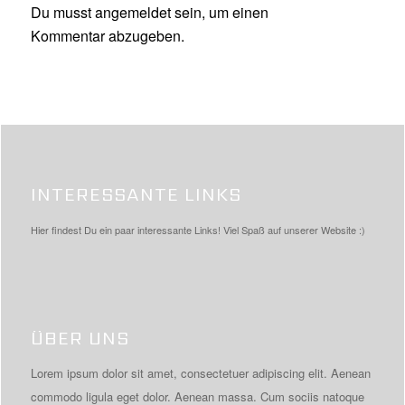
Du musst
angemeldet
sein, um einen
Kommentar abzugeben.
INTERESSANTE LINKS
Hier findest Du ein paar interessante Links! Viel Spaß auf unserer Website :)
ÜBER UNS
Lorem ipsum dolor sit amet, consectetuer adipiscing elit. Aenean
commodo ligula eget dolor. Aenean massa. Cum sociis natoque